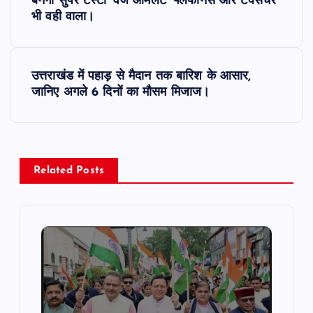
o
बनेगा सुपर टेस्टी ‘वेज ऑमलेट’ फ्लफीनेस और टेक्सचर
भी वही वाला।
s
t
उत्तराखंड में पहाड़ से मैदान तक बारिश के आसार,
जानिए अगले 6 दिनों का मौसम मिजाज।
n
a
v
Related Posts
i
g
a