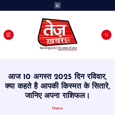
S
k
i
p
t
o
c
o
n
t
e
n
t
आज 10 अगस्त 2025 दिन रविवार,
क्या कहते है आपकी किस्मत के सितारे,
जानिए अपना राशिफल।
Home