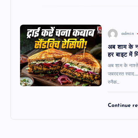
o
n
admin
अब शाम के ना
हर बाइट में 
अब शाम के नाश्ते
जबरदस्त स्वाद………
स्नैक…
Continue r