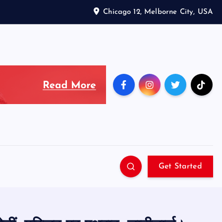
Chicago 12, Melborne City, USA
Get Started