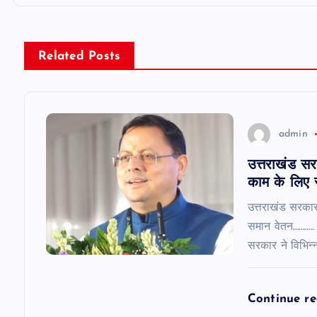
n
Related Posts
a
v
admin
i
उत्तराखंड स
काम के लिए 
g
उत्तराखंड सरका
a
समान वेतन……….. 
सरकार ने विभिन्
t
Continue r
i