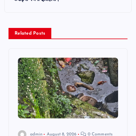
n
a
v
Related Posts
i
g
a
t
i
o
admin
August 8, 2026
0 Comments