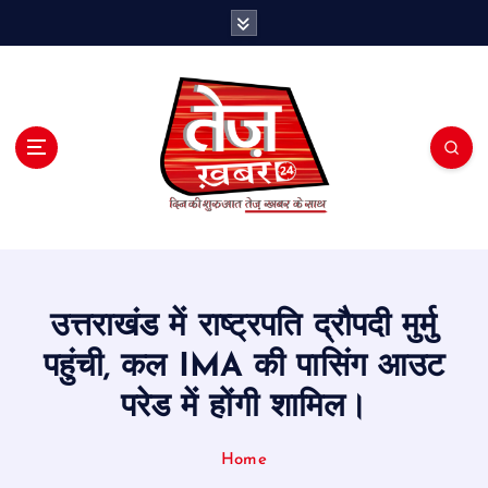
S
k
i
p
t
o
c
o
n
t
e
n
t
उत्तराखंड में राष्ट्रपति द्रौपदी मुर्मु
पहुंची, कल IMA की पासिंग आउट
परेड में होंगी शामिल।
Home