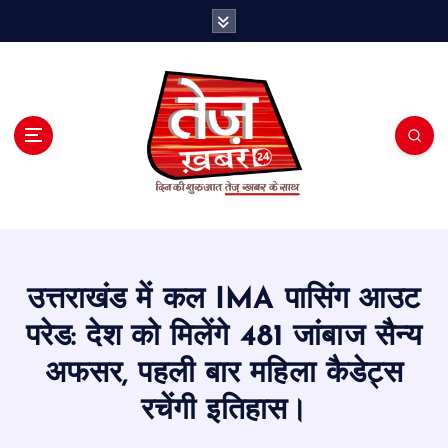
S
k
i
p
t
o
c
o
n
t
e
n
t
उत्तराखंड में कल IMA पासिंग आउट
परेड: देश को मिलेंगे 481 जांबाज सैन्य
अफसर, पहली बार महिला कैडेट्स
रचेंगी इतिहास।