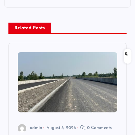
n
a
Related Posts
v
i
g
a
t
i
o
admin
August 8, 2026
0 Comments