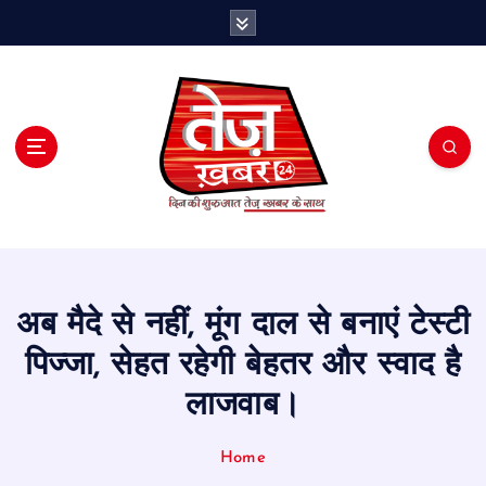
S
k
i
p
t
o
c
o
n
t
e
n
t
अब मैदे से नहीं, मूंग दाल से बनाएं टेस्टी
पिज्जा, सेहत रहेगी बेहतर और स्वाद है
लाजवाब।
Home