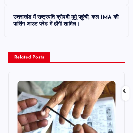
s
t
उत्तराखंड में राष्ट्रपति द्रौपदी मुर्मु पहुंची, कल IMA की
पासिंग आउट परेड में होंगी शामिल।
n
a
v
Related Posts
i
g
a
t
i