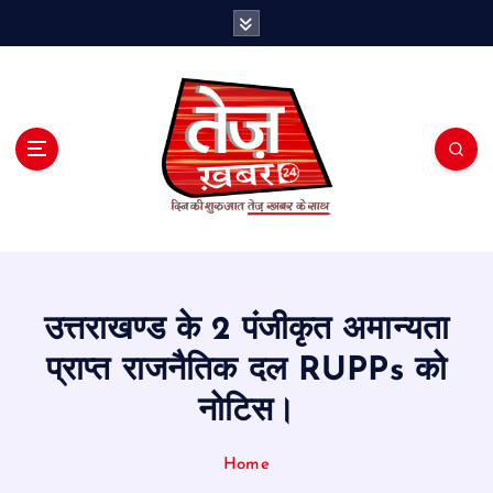
S
k
i
p
t
o
c
o
n
t
e
n
t
उत्तराखण्ड के 2 पंजीकृत अमान्यता
प्राप्त राजनैतिक दल RUPPs को
नोटिस।
Home