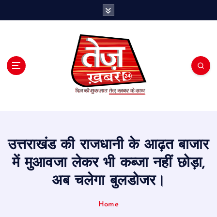
S
k
i
p
t
o
c
o
n
t
e
n
t
उत्तराखंड की राजधानी के आढ़त बाजार
में मुआवजा लेकर भी कब्जा नहीं छोड़ा,
अब चलेगा बुलडोजर।
Home