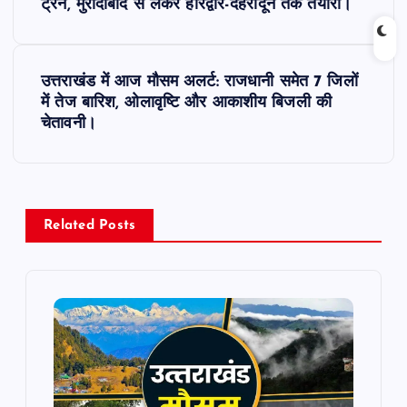
o
ट्रेनें, मुरादाबाद से लेकर हरिद्वार-देहरादून तक तैयारी।
s
उत्तराखंड में आज मौसम अलर्ट: राजधानी समेत 7 जिलों
t
में तेज बारिश, ओलावृष्टि और आकाशीय बिजली की
चेतावनी।
n
a
v
Related Posts
i
g
a