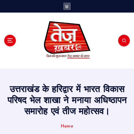
S
k
i
p
t
o
c
o
n
t
e
n
t
उत्तराखंड के हरिद्वार में भारत विकास
परिषद भेल शाखा ने मनाया अधिष्ठापन
समारोह एवं तीज महोत्सव।
Home