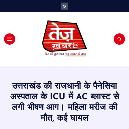
S
k
i
p
t
o
c
o
n
t
e
n
t
उत्तराखंड की राजधानी के पैनेसिया
अस्पताल के ICU में AC ब्लास्ट से
लगी भीषण आग। महिला मरीज की
मौत, कई घायल