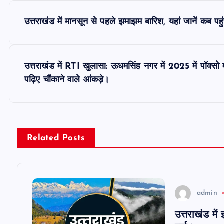
P
उत्तराखंड में मानसून से पहले झमाझम बारिश, यहां जानें कब पहु
o
s
उत्तराखंड में RTI खुलासा: ऊधमसिंह नगर में 2025 में पॉक्सो
पढ़िए चौंकाने वाले आंकड़े।
t
n
Related Posts
a
v
admin
i
उत्तराखंड मे