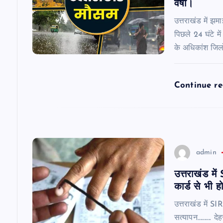
वर्षा।
g
उत्तराखंड में झम
a
पिछले 24 घंटे मे
के अधिकांश जिल
t
Continue r
i
o
n
admin
उत्तराखंड म
कार्ड से भी 
उत्तराखंड में S
सत्यापन………. दे