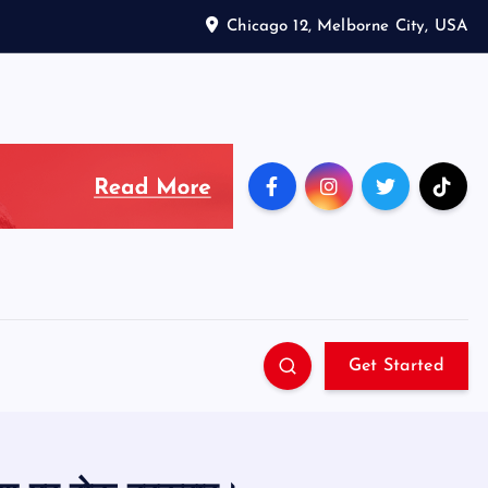
Chicago 12, Melborne City, USA
Get Started