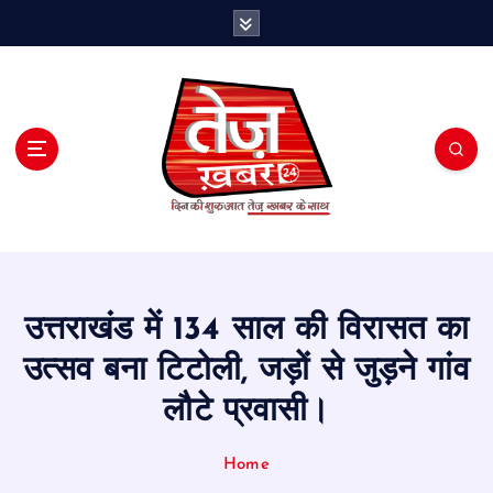
S
k
i
p
t
o
c
o
n
t
e
n
t
उत्तराखंड में 134 साल की विरासत का
उत्सव बना टिटोली, जड़ों से जुड़ने गांव
लौटे प्रवासी।
Home