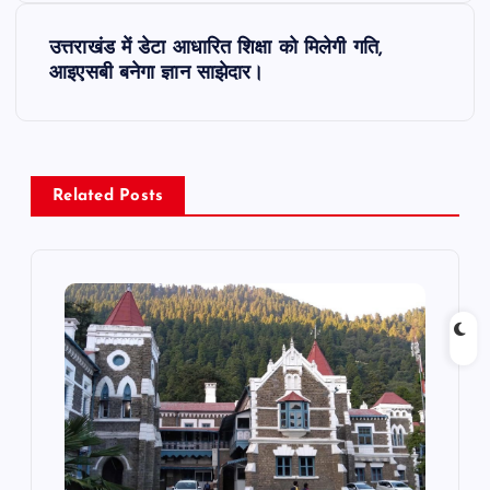
s
उत्तराखंड में डेटा आधारित शिक्षा को मिलेगी गति,
t
आइएसबी बनेगा ज्ञान साझेदार।
n
a
Related Posts
v
i
g
a
t