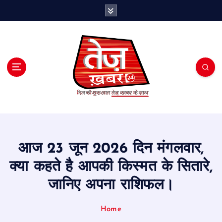
S
k
i
p
t
o
c
o
n
t
e
n
t
आज 23 जून 2026 दिन मंगलवार,
क्या कहते है आपकी किस्मत के सितारे,
जानिए अपना राशिफल।
Home