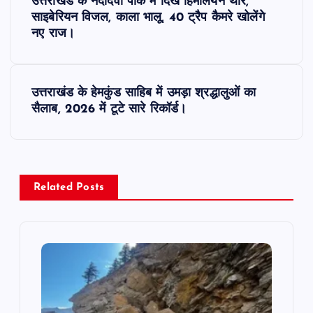
उत्तराखंड के नंदादेवी पार्क में दिखे हिमालयन थार,
o
साइबेरियन विजल, काला भालू, 40 ट्रैप कैमरे खोलेंगे
नए राज।
s
t
उत्तराखंड के हेमकुंड साहिब में उमड़ा श्रद्धालुओं का
सैलाब, 2026 में टूटे सारे रिकॉर्ड।
n
a
v
Related Posts
i
g
a