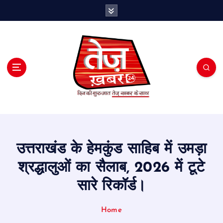
S
k
i
p
t
o
c
o
n
t
e
n
t
उत्तराखंड के हेमकुंड साहिब में उमड़ा
श्रद्धालुओं का सैलाब, 2026 में टूटे
सारे रिकॉर्ड।
Home