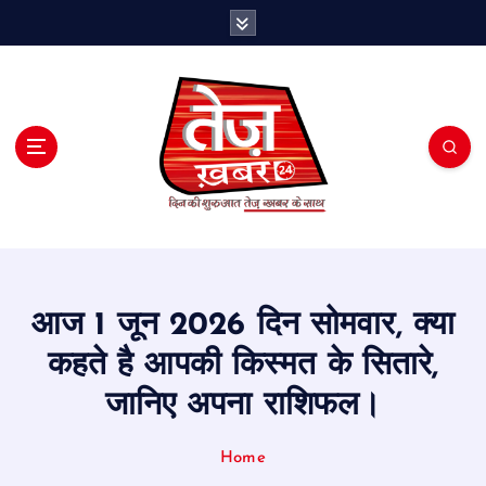
S
k
i
p
t
o
c
o
n
t
e
n
t
आज 1 जून 2026 दिन सोमवार, क्या
कहते है आपकी किस्मत के सितारे,
जानिए अपना राशिफल।
Home