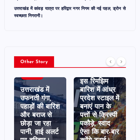
उत्तराखंड में कांवड़ यात्रा पर हरिद्वार नगर निगम की नई पहल, ड्रोन से
स्वच्छता निगरानी।
Other Story
उत्तराखण्ड
उत्तराखण्ड
इस रिमझिम
उत्तराखंड में
बारिश में आंध्र
उफनती गंगा,
प्रदेश स्टाइल में
पहाड़ों की बारिश
बनाएं पान के
और बराज से
पत्तों से क्रिस्पी
छोड़ा जा रहा
पकौड़े, स्वाद
पानी, हाई अलर्ट
ऐसा कि बार-बार