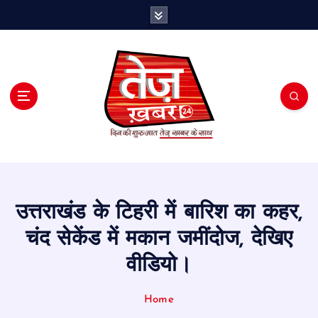
S
k
i
p
t
o
c
o
n
t
e
n
t
उत्तराखंड के टिहरी में बारिश का कहर,
चंद सेकेंड में मकान जमींदोज, देखिए
वीडियो।
Home