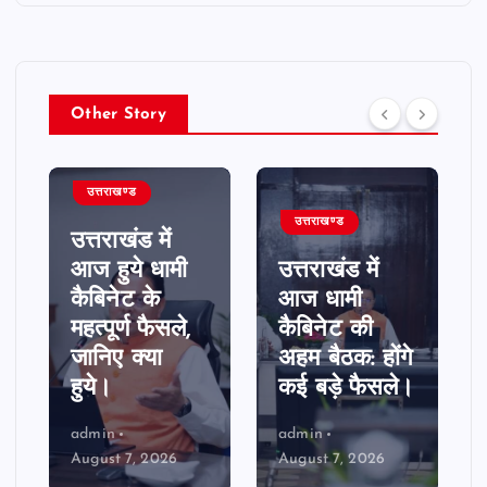
Other Story
उत्तराखण्ड
उत्तराखण्ड
उत्तराखंड के
रवि ने बनाई
उत्तराखंड की
उड़ने वाली कार,
35 आंगनबाड़ी
‘हपिडा
कार्यकर्ता बनीं
स्काईनेक्स’ की
उत्कृष्ट सेवाओं
एक झलक देख
की रोल मॉडल,
आप भी कह
किया जाएगा
उठेंगे शानदार।
सम्मानित।
admin
admin
August 7, 2026
August 7, 2026