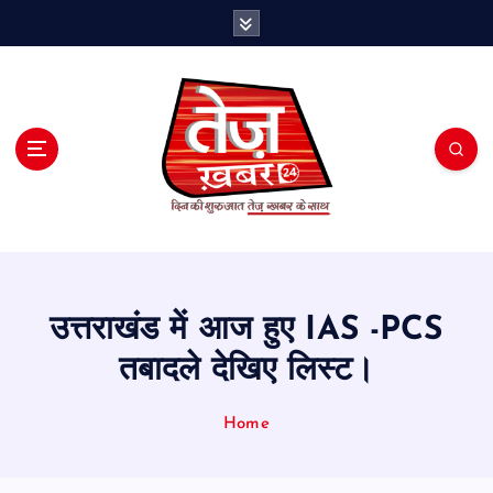
S
k
i
p
t
o
c
o
n
t
e
n
t
उत्तराखंड में आज हुए IAS -PCS
तबादले देखिए लिस्ट।
Home