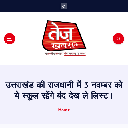
S
k
i
p
t
o
c
o
n
t
e
n
t
उत्तराखंड की राजधानी में 3 नवम्बर को
ये स्कूल रहेंगे बंद देख ले लिस्ट।
Home