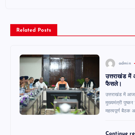
t
n
Related Posts
a
v
admin
उत्तराखंड मे
i
फैसले।
g
उत्तराखंड में आज
मुख्यमंत्री पुष्क
a
महत्वपूर्ण बैठ
t
Continue r