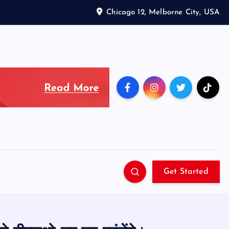
Chicago 12, Melborne City, USA
Get Started