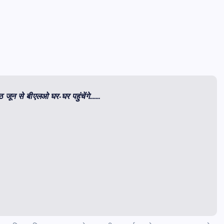
 जून से बीएलओ घर-घर पहुंचेंगे…….