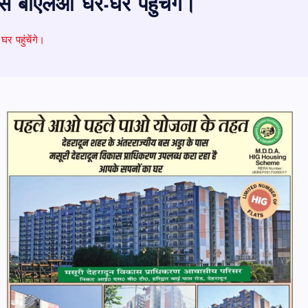
से बीएलओ घर-घर पहुंचेंगे।
 पहुंचेंगे।