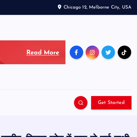
Chicago 12, Melborne City, USA
Get Started