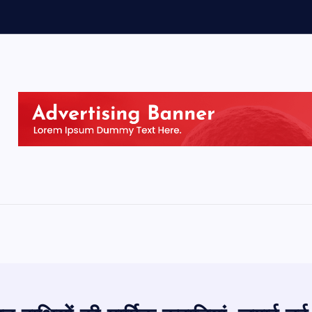
-
क
र
प
र
य