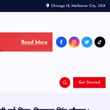
Chicago 12, Melborne City, USA
Get Started