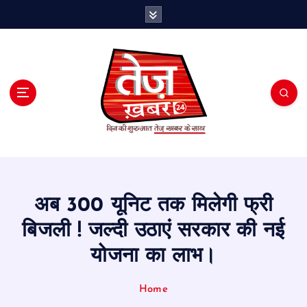
S
k
i
p
t
o
c
o
n
t
e
n
t
अब 300 यूनिट तक मिलेगी फ्री
बिजली ! जल्दी उठाएं सरकार की नई
योजना का लाभ।
Home