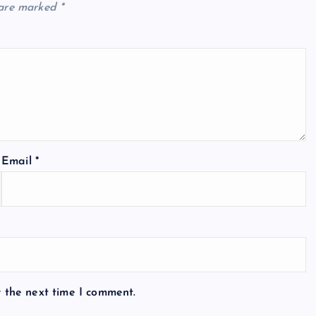
 are marked
*
Email
*
r the next time I comment.