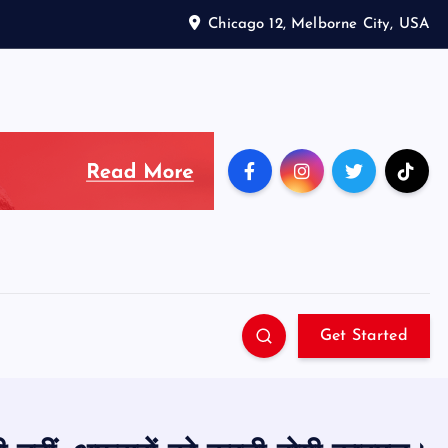
Chicago 12, Melborne City, USA
Get Started