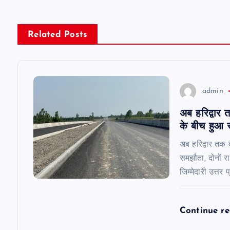
t
n
Related Posts
a
v
admin
अब हरिद्वार त
i
के बीच हुआ स
g
अब हरिद्वार तक ब
समझौता, दोनों राज
a
जिम्मेदारी उत्तर 
t
Continue r