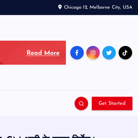
Chicago 12, Melborne City, USA
Get Started