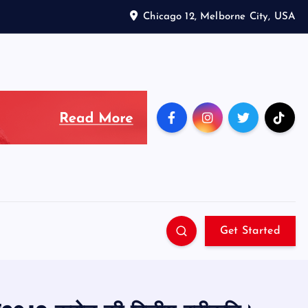
Chicago 12, Melborne City, USA
Get Started