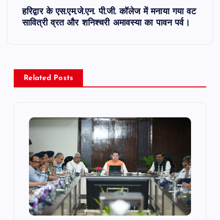
हरिद्वार के एस.एम.जे.एन. पी.जी. कॉलेज में मनाया गया वट
t
सावित्री व्रत और शनिश्चरी अमावस्या का पावन पर्व।
n
a
Related Posts
v
i
g
a
t
i