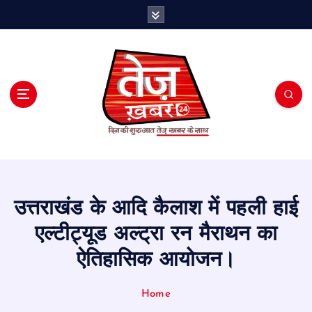
S
k
i
p
t
o
c
o
n
t
e
n
t
उत्तराखंड के आदि कैलाश में पहली हाई
एल्टीट्यूड अल्ट्रा रन मैराथन का
ऐतिहासिक आयोजन।
Home