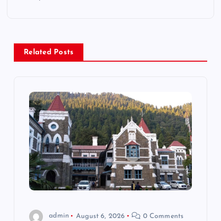
a
v
i
Related Posts
g
a
t
i
o
n
admin
August 6, 2026
0 Comments