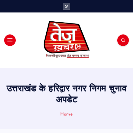
S
k
i
p
t
o
c
o
n
t
e
n
t
उत्तराखंड के हरिद्वार नगर निगम चुनाव
अपडेट
Home