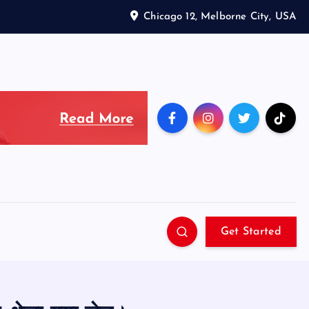
Chicago 12, Melborne City, USA
Get Started