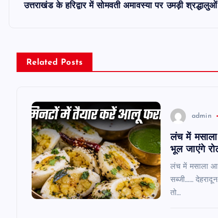
s
उत्तराखंड के हरिद्वार में सोमवती अमावस्या पर उमड़ी श्रद्धाल
t
n
Related Posts
a
v
admin
लंच में मसाल
i
भूल जाएंगे रो
g
लंच में मसाला आ
सब्जी…… देहरादून
a
तो…