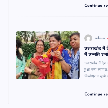
t
Continue r
i
o
admin
n
उत्तराखंड मे
में उन्नति शर
उत्तराखंड में दे
हुआ भव्य स्वागत
किलोग्राम जूडो स्प
Continue r