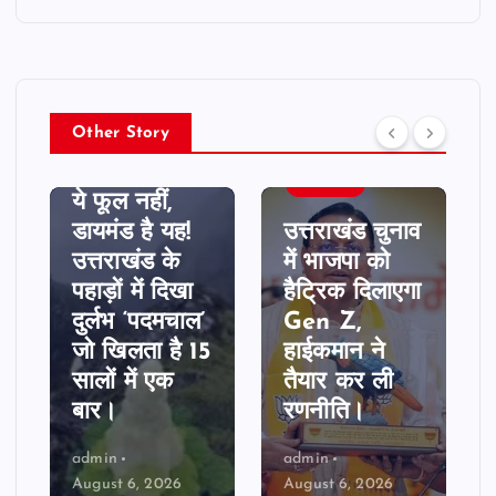
Other Story
उत्तराखण्ड
आज 6 अगस्त
उत्तराखण्ड
2026 दिन
उत्तराखंड में वन
गुरुवार, क्या
विभाग में बंपर
कहते है आपकी
तबादले, वन
किस्मत के
मुख्यालय से
सितारे, जानिए
लेकर फील्ड तक
अपना
हुए बदलाव।
राशिफल।
admin
admin
August 6, 2026
August 6, 2026