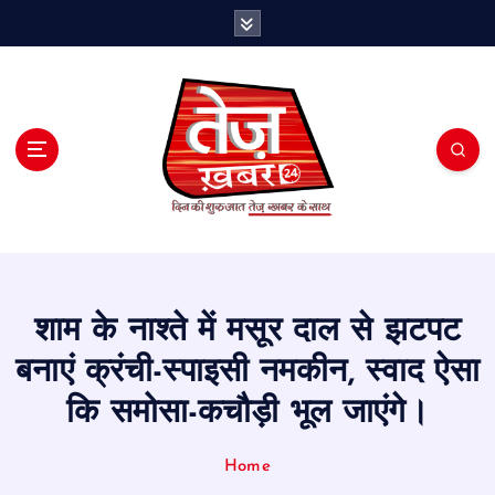
S
k
i
p
t
o
c
o
n
t
e
n
t
शाम के नाश्ते में मसूर दाल से झटपट
बनाएं क्रंची-स्पाइसी नमकीन, स्वाद ऐसा
कि समोसा-कचौड़ी भूल जाएंगे।
Home