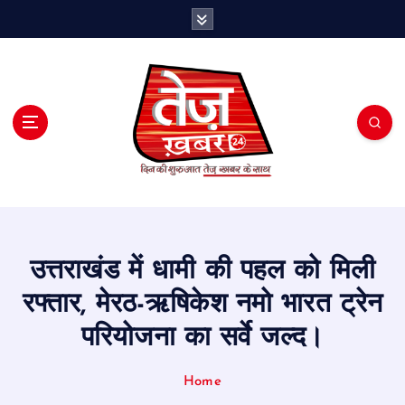
S
k
i
p
t
o
c
o
n
t
e
n
t
उत्तराखंड में धामी की पहल को मिली
रफ्तार, मेरठ-ऋषिकेश नमो भारत ट्रेन
परियोजना का सर्वे जल्द।
Home