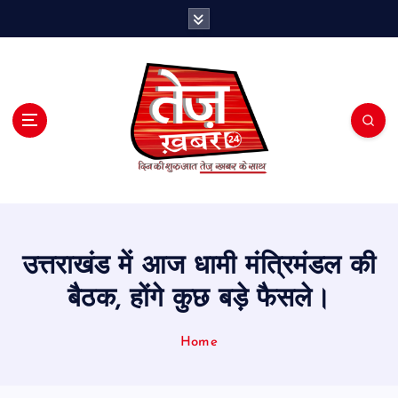
S
k
i
p
t
o
c
o
n
t
e
n
t
उत्तराखंड में आज धामी मंत्रिमंडल की
बैठक, होंगे कुछ बड़े फैसले।
Home