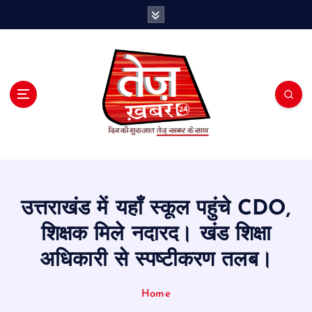
S
k
i
p
t
o
c
o
n
t
e
n
t
उत्तराखंड में यहाँ स्कूल पहुंचे CDO,
शिक्षक मिले नदारद। खंड शिक्षा
अधिकारी से स्पष्टीकरण तलब।
Home