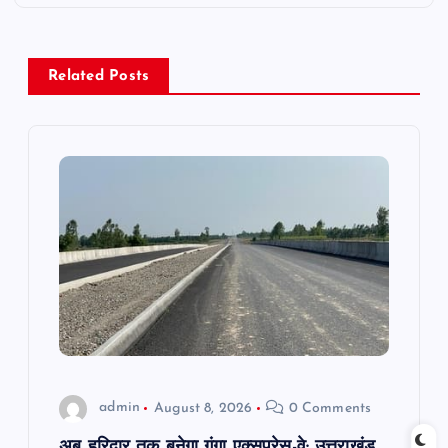
n
a
Related Posts
v
i
g
a
t
i
o
admin
August 8, 2026
0 Comments
अब हरिद्वार तक बनेगा गंगा एक्सप्रेस-वे: उत्तराखंड