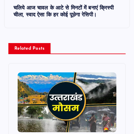
चलिये आज चावल के आटे से मिनटों में बनाएं क्रिस्पी
t
चीला, स्वाद ऐसा कि हर कोई पूछेगा रेसिपी।
n
a
Related Posts
v
i
g
a
t
i