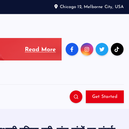
Chicago 12, Melborne City, USA
Get Started