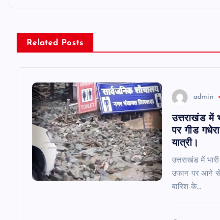
t
n
Related Posts
a
v
admin
i
उत्तराखंड में
पर गीड गधेरा 
g
यात्री।
उत्तराखंड में भा
a
उफान पर आने से मा
बारिश के…
t