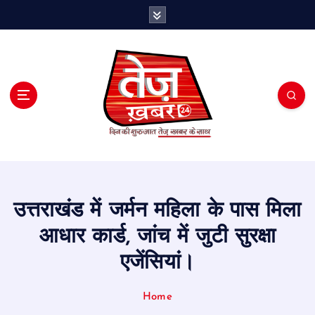
S
k
i
p
t
o
c
o
n
t
e
n
t
उत्तराखंड में जर्मन महिला के पास मिला
आधार कार्ड, जांच में जुटी सुरक्षा
एजेंसियां।
Home