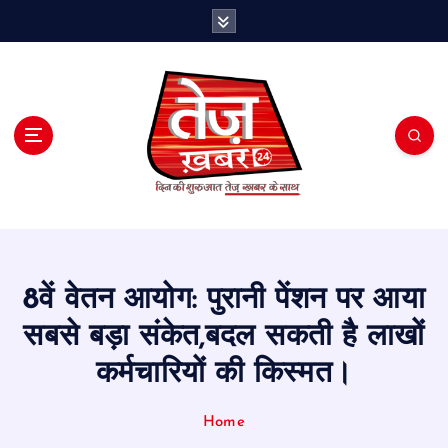
S
k
i
p
t
o
c
o
n
t
e
n
t
8वें वेतन आयोग: पुरानी पेंशन पर आया
सबसे बड़ा संकेत,बदल सकती है लाखों
कर्मचारियों की किस्मत।
Home