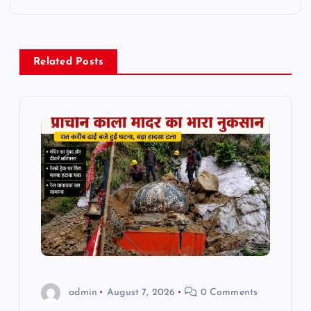
n
a
Related Posts
v
i
g
a
t
i
o
admin
August 7, 2026
0 Comments