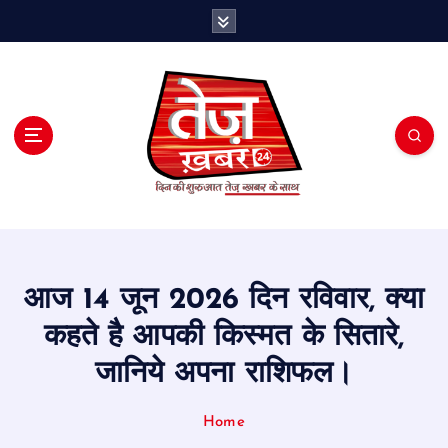
S
k
i
p
t
o
c
o
n
t
e
n
t
आज 14 जून 2026 दिन रविवार, क्या
कहते है आपकी किस्मत के सितारे,
जानिये अपना राशिफल।
Home