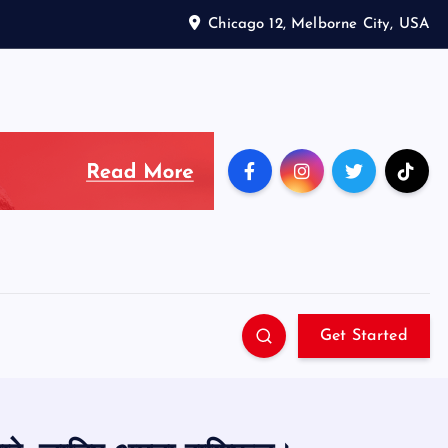
Chicago 12, Melborne City, USA
Get Started