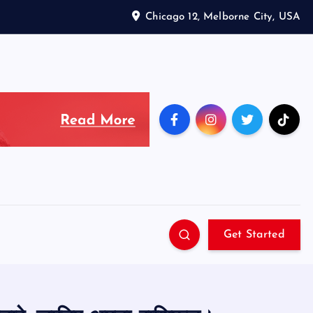
Chicago 12, Melborne City, USA
Get Started