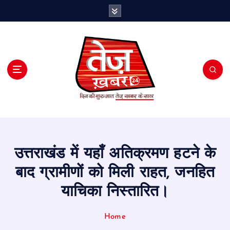
S
k
i
p
t
o
c
o
n
t
e
n
t
उत्तराखंड में यहाँ अतिक्रमण हटने के
बाद ग्रामीणों को मिली राहत, जनहित
याचिका निस्तारित।
Home