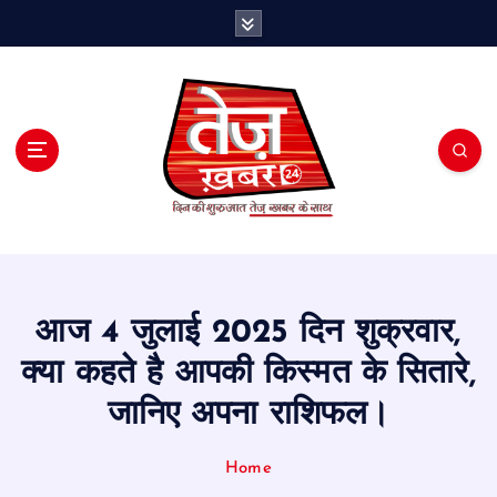
S
k
i
p
t
o
c
o
n
t
e
n
t
आज 4 जुलाई 2025 दिन शुक्रवार,
क्या कहते है आपकी किस्मत के सितारे,
जानिए अपना राशिफल।
Home