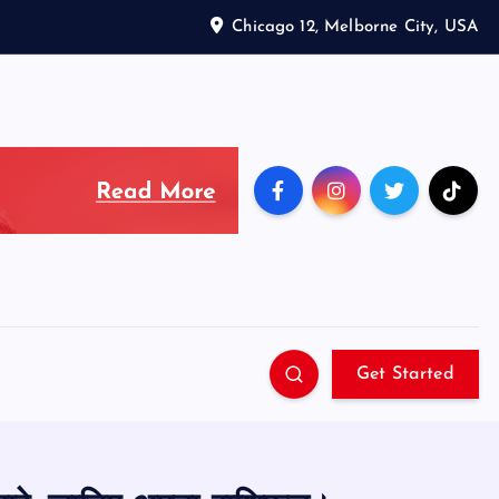
Chicago 12, Melborne City, USA
Get Started