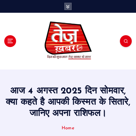
S
k
i
p
t
o
c
o
n
t
e
n
t
आज 4 अगस्त 2025 दिन सोमवार,
क्या कहते है आपकी किस्मत के सितारे,
जानिए अपना राशिफल।
Home