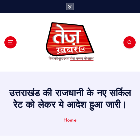
S
k
i
p
t
o
c
o
n
t
e
n
t
उत्तराखंड की राजधानी के नए सर्किल
रेट को लेकर ये आदेश हुआ जारी।
Home