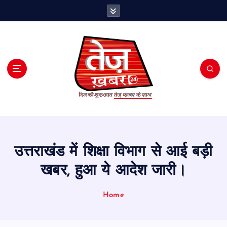
S
k
i
p
t
o
c
o
n
t
e
n
t
उत्तराखंड में शिक्षा विभाग से आई बड़ी
खबर, हुआ ये आदेश जारी।
Home